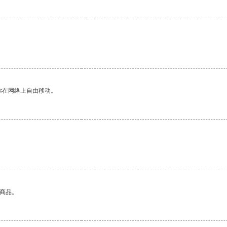
你在网络上自由移动。
的商品。