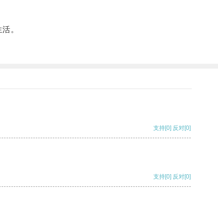
生活。
支持
[0]
反对
[0]
支持
[0]
反对
[0]