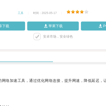
工具
|
时间：2025-05-17
|
卓下载
苹果下载
安卓市场，安全绿色
的网络加速工具，通过优化网络连接，提升网速，降低延迟，
。