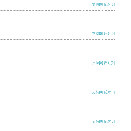
支持
[0]
反对
[0]
支持
[0]
反对
[0]
支持
[0]
反对
[0]
支持
[0]
反对
[0]
支持
[0]
反对
[0]