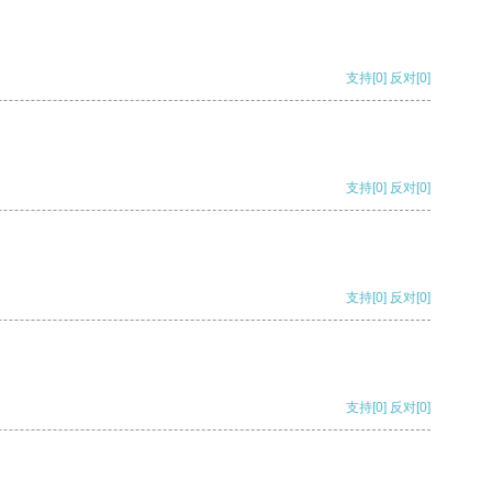
支持
[0]
反对
[0]
支持
[0]
反对
[0]
支持
[0]
反对
[0]
支持
[0]
反对
[0]