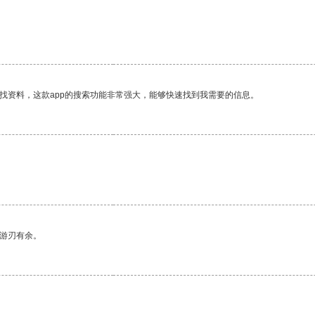
找资料，这款app的搜索功能非常强大，能够快速找到我需要的信息。
中游刃有余。