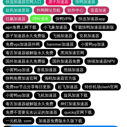
快连加速器官网入口
原子加速器
快鸭加速器
旋风加速度器
外网网址导航
软件中心
雷霆加速
狂飙加速器
哔咔漫画
快鸭VPN
快连加速器app
apn免费上网下载
小飞象加速器
下载快鸭加速器最新版
原子加速器永久免费版
飞驰加速器
安易加速器
免费vps加速器外网
hammer加速器
小黄鸭vp加速
毒舌加速器破解版永久免费
黑洞加速官网
国外加速器永久免费版
国外加速器免费
快喵加速器NPV
小黄鸭vp加速
香蕉加速器
熊猫加速器
快鸭免费加速官网
海鸥加速器官方版
免费ssr节点分享每日更新
起飞加速器
特价机场clash官网
小黄鸭vp加速
飞机加速器
旋风加速下载
毒舌加速器破解版永久免费
神灯加速加速器
免费不需要实名认证的加速器
quickq官网下载
一元机场. com
加速器免费版永久版下载