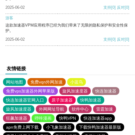
2025-06-02
支持
[0]
反对
[0]
游客
这款加速器VPM应用程序已经为我们带来了无限的隐私保护和安全性保
护。
2025-06-02
支持
[0]
反对
[0]
友情链接
网站地图
免费vqn外网加速
小蓝鸟
免费vps加速器外网苹果版
旋风加速度器
快连加速器
快连加速器官网入口
原子加速器
快鸭加速器
旋风加速度器
外网网址导航
软件中心
雷霆加速
狂飙加速器
哔咔漫画
快鸭VPN
快连加速器app
apn免费上网下载
小飞象加速器
下载快鸭加速器最新版