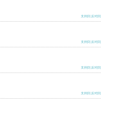
支持
[0]
反对
[0]
支持
[0]
反对
[0]
支持
[0]
反对
[0]
支持
[0]
反对
[0]