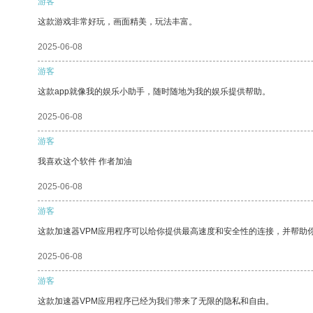
游客
这款游戏非常好玩，画面精美，玩法丰富。
2025-06-08
游客
这款app就像我的娱乐小助手，随时随地为我的娱乐提供帮助。
2025-06-08
游客
我喜欢这个软件 作者加油
2025-06-08
游客
这款加速器VPM应用程序可以给你提供最高速度和安全性的连接，并帮助
2025-06-08
游客
这款加速器VPM应用程序已经为我们带来了无限的隐私和自由。