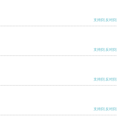
支持
[0]
反对
[0]
支持
[0]
反对
[0]
支持
[0]
反对
[0]
支持
[0]
反对
[0]