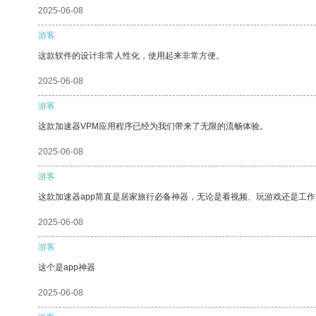
2025-06-08
游客
这款软件的设计非常人性化，使用起来非常方便。
2025-06-08
游客
这款加速器VPM应用程序已经为我们带来了无限的流畅体验。
2025-06-08
游客
这款加速器app简直是居家旅行必备神器，无论是看视频、玩游戏还是工
2025-06-08
游客
这个是app神器
2025-06-08