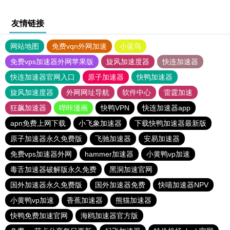
友情链接
网站地图
免费vqn外网加速
小蓝鸟
免费vps加速器外网苹果版
旋风加速度器
快连加速器
快连加速器官网入口
原子加速器
快鸭加速器
旋风加速度器
外网网址导航
软件中心
雷霆加速
狂飙加速器
哔咔漫画
快鸭VPN
快连加速器app
apn免费上网下载
小飞象加速器
下载快鸭加速器最新版
原子加速器永久免费版
飞驰加速器
安易加速器
免费vps加速器外网
hammer加速器
小黄鸭vp加速
毒舌加速器破解版永久免费
黑洞加速官网
国外加速器永久免费版
国外加速器免费
快喵加速器NPV
小黄鸭vp加速
香蕉加速器
熊猫加速器
快鸭免费加速官网
海鸥加速器官方版