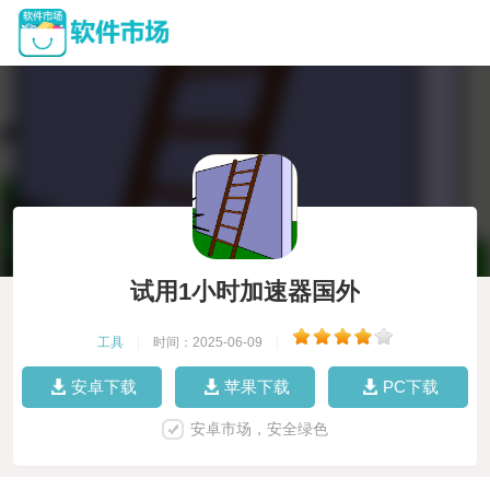
试用1小时加速器国外
工具
|
时间：2025-06-09
|
安卓下载
苹果下载
PC下载
安卓市场，安全绿色