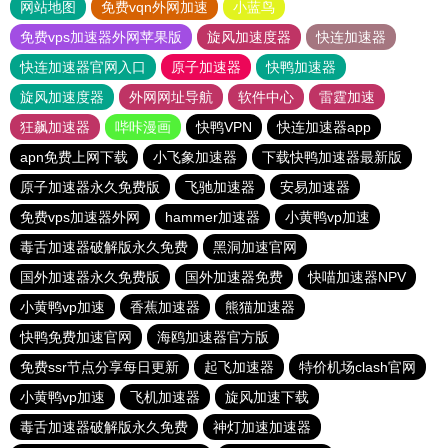
网站地图
免费vqn外网加速
小蓝鸟
免费vps加速器外网苹果版
旋风加速度器
快连加速器
快连加速器官网入口
原子加速器
快鸭加速器
旋风加速度器
外网网址导航
软件中心
雷霆加速
狂飙加速器
哔咔漫画
快鸭VPN
快连加速器app
apn免费上网下载
小飞象加速器
下载快鸭加速器最新版
原子加速器永久免费版
飞驰加速器
安易加速器
免费vps加速器外网
hammer加速器
小黄鸭vp加速
毒舌加速器破解版永久免费
黑洞加速官网
国外加速器永久免费版
国外加速器免费
快喵加速器NPV
小黄鸭vp加速
香蕉加速器
熊猫加速器
快鸭免费加速官网
海鸥加速器官方版
免费ssr节点分享每日更新
起飞加速器
特价机场clash官网
小黄鸭vp加速
飞机加速器
旋风加速下载
毒舌加速器破解版永久免费
神灯加速加速器