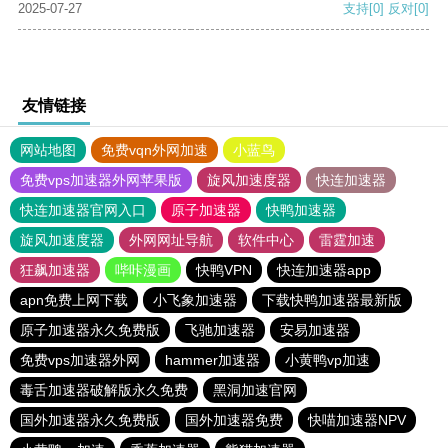
2025-07-27
支持
[0]
反对
[0]
友情链接
网站地图
免费vqn外网加速
小蓝鸟
免费vps加速器外网苹果版
旋风加速度器
快连加速器
快连加速器官网入口
原子加速器
快鸭加速器
旋风加速度器
外网网址导航
软件中心
雷霆加速
狂飙加速器
哔咔漫画
快鸭VPN
快连加速器app
apn免费上网下载
小飞象加速器
下载快鸭加速器最新版
原子加速器永久免费版
飞驰加速器
安易加速器
免费vps加速器外网
hammer加速器
小黄鸭vp加速
毒舌加速器破解版永久免费
黑洞加速官网
国外加速器永久免费版
国外加速器免费
快喵加速器NPV