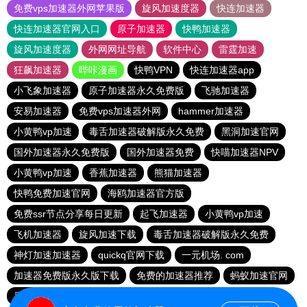
免费vps加速器外网苹果版
旋风加速度器
快连加速器
快连加速器官网入口
原子加速器
快鸭加速器
旋风加速度器
外网网址导航
软件中心
雷霆加速
狂飙加速器
哔咔漫画
快鸭VPN
快连加速器app
小飞象加速器
原子加速器永久免费版
飞驰加速器
安易加速器
免费vps加速器外网
hammer加速器
小黄鸭vp加速
毒舌加速器破解版永久免费
黑洞加速官网
国外加速器永久免费版
国外加速器免费
快喵加速器NPV
小黄鸭vp加速
香蕉加速器
熊猫加速器
快鸭免费加速官网
海鸥加速器官方版
免费ssr节点分享每日更新
起飞加速器
小黄鸭vp加速
飞机加速器
旋风加速下载
毒舌加速器破解版永久免费
神灯加速加速器
quickq官网下载
一元机场. com
加速器免费版永久版下载
免费的加速器推荐
蚂蚁加速官网
原子加速器下载安卓