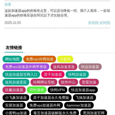
游客
这款加速器app的价格有点贵，可以适当降低一些。我个人觉得，一款加
速器app的价格应该在50元以下才比较合理。
2025-11-03
支持
[0]
反对
[0]
友情链接
网站地图
免费vqn外网加速
小蓝鸟
免费vps加速器外网苹果版
旋风加速度器
快连加速器
快连加速器官网入口
原子加速器
快鸭加速器
旋风加速度器
外网网址导航
软件中心
雷霆加速
狂飙加速器
哔咔漫画
快鸭VPN
快连加速器app
小飞象加速器
原子加速器永久免费版
飞驰加速器
安易加速器
免费vps加速器外网
hammer加速器
小黄鸭vp加速
毒舌加速器破解版永久免费
黑洞加速官网